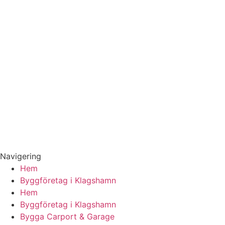
E-mail:
renovera@klagshamn-byggfirma.se
Webb:
www.klagshamn-byggfirma.se
Adress: 218 51,
Klagshamn
Skåne
Verksamhetsbeskrivning:
Företag inom byggsektorn som utför reparation, snickeri,
måleri och anläggningsarbeten och därmed förenlig
verksamhet.
Navigering
Hem
Byggföretag i Klagshamn
Hem
Byggföretag i Klagshamn
Bygga Carport & Garage