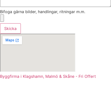
Bifoga gärna bilder, handlingar, ritningar m.m.
Skicka
Byggfirma i Klagshamn, Malmö & Skåne - Fri Offert
KLAGSHAMN BYGGFIRMA & RENOVERING I SKÅNE
Byggarbeten i Klagshamn, Strandhem, Bunkeflostrand,
Grytet, Skumparp, Tygelsjö, Gessie villastad, Hököpinge,
Vellinge, Malmö, Skåne m.fl.