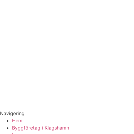
Grytet, Skumparp, Tygelsjö, Gessie villastad, Hököpinge,
Vellinge, Malmö, Skåne m.fl.
E-mail:
renovera@klagshamn-byggfirma.se
Webb:
www.klagshamn-byggfirma.se
Adress: 218 51,
Klagshamn
Skåne
Verksamhetsbeskrivning:
Företag inom byggsektorn som utför reparation, snickeri,
måleri och anläggningsarbeten och därmed förenlig
verksamhet.
Navigering
Hem
Byggföretag i Klagshamn