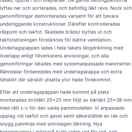
fasad, uppfart och uteplatser. De gamla betongpannorna
lyftes ner och sorterades, och befintlig läkt revs. Nock och
genomföringar demonterades varsamt för att bevara
underliggande konstruktioner. Därefter kontrollerades
råspont och takfot. Skadade brädor byttes ut och
takfotslösningen förstärktes för bättre ventilation.
Underlagspappen lades i hela takets längdriktning med
överlapp enligt tillverkarens anvisningar, och alla
genomföringar tätades med systemanpassade manchetter.
Ränndalar förbereddes med underlagskappa och extra
tätskikt där särskilt utsatta ytor hade förekommit.
Efter att underlagspappen hade kommit på plats
monterades ströläkt 25×25 mm följt av bärläkt 25×38 mm
med rätt c-c för den valda pannmodellen. Vi anpassade
upplag vid takfot och gavel samt säkerställde en rak och
snygg pannlinje med snörslagen läktning. Nya
betongpannor i mörkgrå kulör lades rad för rad, och