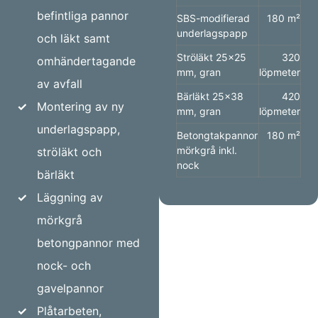
befintliga pannor
SBS-modifierad
180 m²
underlagspapp
och läkt samt
Ströläkt 25×25
320
omhändertagande
mm, gran
löpmeter
av avfall
Bärläkt 25×38
420
✓
Montering av ny
mm, gran
löpmeter
underlagspapp,
Betongtakpannor
180 m²
mörkgrå inkl.
ströläkt och
nock
bärläkt
✓
Läggning av
mörkgrå
betongpannor med
nock- och
gavelpannor
✓
Plåtarbeten,