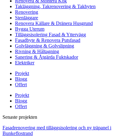
Renovera & Montera Kök
Takläggning, Takrenovering & Takbyten
Renovering
Stenläggare
Renovera Källare & Dränera Husgrund
Bygga Uterum
Tilläggsisolering Fasad & Yttervägg
Fasadbyte & Renovera Putsfasad
Golvläggning & Golvslipning
Rivning & Håltagning
Sanering & Åtgärda Fuktskador
Elektriker
Projekt
Blogg
Offert
Projekt
Blogg
Offert
Senaste projekten
Fasadrenovering med tilläggsisolering och ny träpanel i
Bunkeflostrand