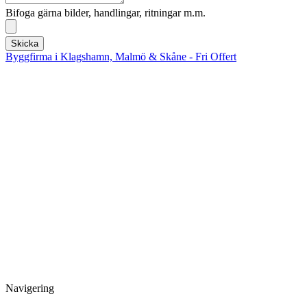
Bifoga gärna bilder, handlingar, ritningar m.m.
Skicka
Byggfirma i Klagshamn, Malmö & Skåne - Fri Offert
KLAGSHAMN BYGGFIRMA & RENOVERING I SKÅNE
Byggarbeten i Klagshamn, Strandhem, Bunkeflostrand, Grytet,
Skumparp, Tygelsjö, Gessie villastad, Hököpinge, Vellinge, Malmö,
Skåne m.fl.
E-mail:
renovera@klagshamn-byggfirma.se
Webb:
www.klagshamn-byggfirma.se
Adress: 218 51,
Klagshamn
Skåne
Verksamhetsbeskrivning:
Företag inom byggsektorn som utför reparation, snickeri, måleri
och anläggningsarbeten och därmed förenlig verksamhet.
Navigering