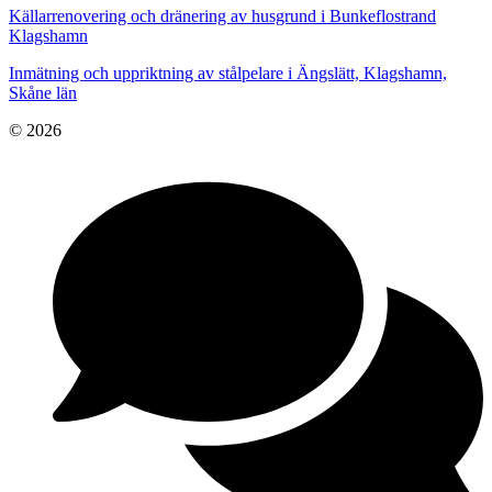
Källarrenovering och dränering av husgrund i Bunkeflostrand
Klagshamn
Inmätning och uppriktning av stålpelare i Ängslätt, Klagshamn,
Skåne län
© 2026