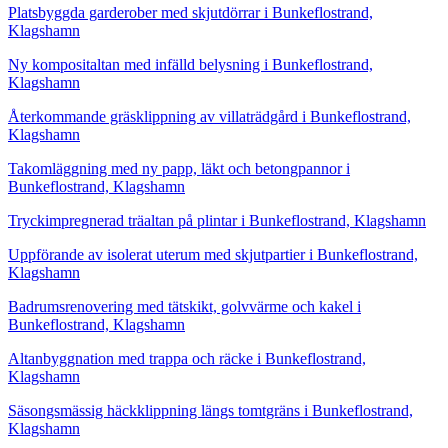
Platsbyggda garderober med skjutdörrar i Bunkeflostrand,
Klagshamn
Ny kompositaltan med infälld belysning i Bunkeflostrand,
Klagshamn
Återkommande gräsklippning av villaträdgård i Bunkeflostrand,
Klagshamn
Takomläggning med ny papp, läkt och betongpannor i
Bunkeflostrand, Klagshamn
Tryckimpregnerad träaltan på plintar i Bunkeflostrand, Klagshamn
Uppförande av isolerat uterum med skjutpartier i Bunkeflostrand,
Klagshamn
Badrumsrenovering med tätskikt, golvvärme och kakel i
Bunkeflostrand, Klagshamn
Altanbyggnation med trappa och räcke i Bunkeflostrand,
Klagshamn
Säsongsmässig häckklippning längs tomtgräns i Bunkeflostrand,
Klagshamn