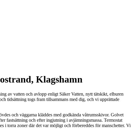
lostrand, Klagshamn
ng av vatten och avlopp enligt Säker Vatten, nytt tätskikt, elburen
och tidsättning togs fram tillsammans med dig, och vi upprättade
 behövdes och väggarna kläddes med godkända våtrumsskivor. Golvet
er fastsättning och efter ingjutning i avjämningsmassa. Termostat
 i torra zoner där det var möjligt och förbereddes för manschetter. Vi