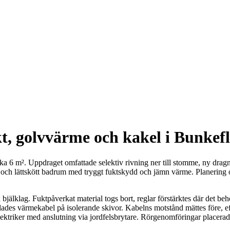
t, golvvärme och kakel i Bunkef
a 6 m². Uppdraget omfattade selektiv rivning ner till stomme, ny dragni
lt och lättskött badrum med tryggt fuktskydd och jämn värme. Planering 
bjälklag. Fuktpåverkat material togs bort, reglar förstärktes där det
ades värmekabel på isolerande skivor. Kabelns motstånd mättes före, eft
ektriker med anslutning via jordfelsbrytare. Rörgenomföringar placerades