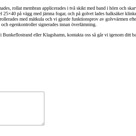
des, rollat membran applicerades i två skikt med band i hörn och skar
l 25×40 på vägg med jämna fogar, och på golvet lades halksäker klinker 
ntrollerades med mätkula och vi gjorde funktionsprov av golvvärmen e
g och egenkontroller signerades innan överlämning.
 Bunkeflostrand eller Klagshamn, kontakta oss så går vi igenom ditt ba