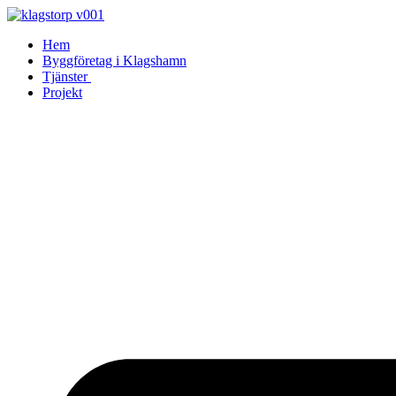
Skip
to
Hem
content
Byggföretag i Klagshamn
Tjänster
Projekt