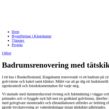
Hem
Byggföretag i Klagshamn
Tjänster
Projekt
Offert
Badrumsrenovering med tätskik
I ett hus i Bunkeflostrand, Klagshamn renoverade vi ett badrum på cirk
golvvärme och kakel samt klinker. Målet var att ge dig ett funktionel
egenkontroll och fotodokumentation för varje steg.
Vi startade med dammreducerad rivning och fuktmätning i väggar och 
primades och vi byggde nytt fall mot en godkänd golvbrunn, därefter l
med golvgivare monterades och elinstallationen utfördes av behörig el
gjorde tryckprovning av vattenledningar innan tätskiktet påbörjades.