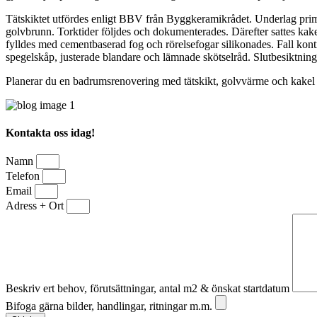
Tätskiktet utfördes enligt BBV från Byggkeramikrådet. Underlag prima
golvbrunn. Torktider följdes och dokumenterades. Därefter sattes kake
fylldes med cementbaserad fog och rörelsefogar silikonades. Fall ko
spegelskåp, justerade blandare och lämnade skötselråd. Slutbesiktnin
Planerar du en badrumsrenovering med tätskikt, golvvärme och kakel i
Kontakta oss idag!
Namn
Telefon
Email
Adress + Ort
Beskriv ert behov, förutsättningar, antal m2 & önskat startdatum
Bifoga gärna bilder, handlingar, ritningar m.m.