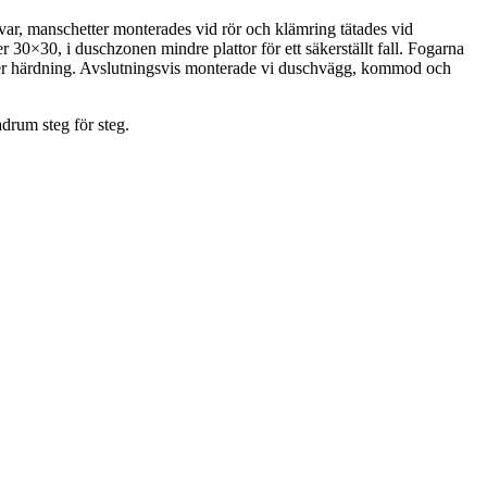
var, manschetter monterades vid rör och klämring tätades vid
30×30, i duschzonen mindre plattor för ett säkerställt fall. Fogarna
fter härdning. Avslutningsvis monterade vi duschvägg, kommod och
drum steg för steg.