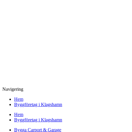
Byggarbeten i Klagshamn, Strandhem, Bunkeflostrand, Grytet,
Skumparp, Tygelsjö, Gessie villastad, Hököpinge, Vellinge, Malmö,
Skåne m.fl.
E-mail:
renovera@klagshamn-byggfirma.se
Webb:
www.klagshamn-byggfirma.se
Adress: 218 51,
Klagshamn
Skåne
Verksamhetsbeskrivning:
Företag inom byggsektorn som utför reparation, snickeri, måleri
och anläggningsarbeten och därmed förenlig verksamhet.
Navigering
Hem
Byggföretag i Klagshamn
Hem
Byggföretag i Klagshamn
Bygga Carport & Garage