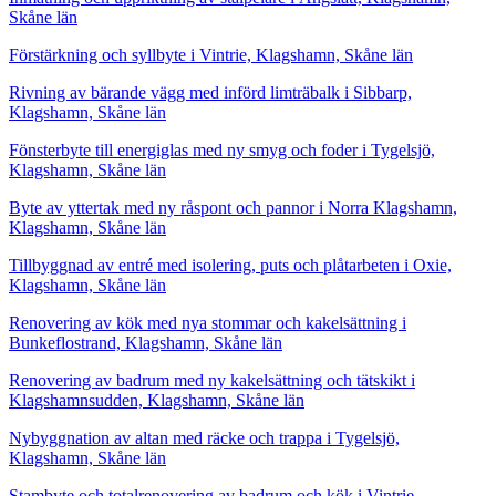
Skåne län
Förstärkning och syllbyte i Vintrie, Klagshamn, Skåne län
Rivning av bärande vägg med införd limträbalk i Sibbarp,
Klagshamn, Skåne län
Fönsterbyte till energiglas med ny smyg och foder i Tygelsjö,
Klagshamn, Skåne län
Byte av yttertak med ny råspont och pannor i Norra Klagshamn,
Klagshamn, Skåne län
Tillbyggnad av entré med isolering, puts och plåtarbeten i Oxie,
Klagshamn, Skåne län
Renovering av kök med nya stommar och kakelsättning i
Bunkeflostrand, Klagshamn, Skåne län
Renovering av badrum med ny kakelsättning och tätskikt i
Klagshamnsudden, Klagshamn, Skåne län
Nybyggnation av altan med räcke och trappa i Tygelsjö,
Klagshamn, Skåne län
Stambyte och totalrenovering av badrum och kök i Vintrie,