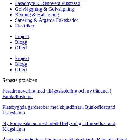
Fasadbyte & Renovera Putsfasad
Golvläggning & Golvslipning
Rivning & Håltagning
Sanering & Åtgärda Fuktskador
Elektriker
Projekt
Blogg
Offert
Projekt
Blogg
Offert
Senaste projekten
Fasadrenovering med tilläggsisolering och ny träpanel i
Bunkeflostrand
Platsbyggda garderober med skjutdörrar i Bunkeflostrand,
Klagshamn
Ny kompositaltan med infälld belysning i Bunkeflostrand,
Klagshamn
Återkommande gräsklippning av villaträdgård i Bunkeflostrand,