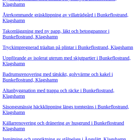
Klagshamn
Återkommande gräsklippning av villaträdgård i Bunkeflostrand,
Klagshamn
Takomläggning med ny papp, läkt och betongpannor i
Bunkeflostrand, Klagshamn
Tryckimpregnerad träaltan på plintar i Bunkeflostrand, Klagshamn
Uppförande av isolerat uterum med skjutpartier i Bunkeflostrand,
Klagshamn
Badrumsrenovering med tätskikt, golvvärme och kakel i
Bunkeflostrand, Klagshamn
Altanbyggnation med trappa och räcke i Bunkeflostrand,
Klagshamn
Säsongsmässig häckklippning längs tomtgräns i Bunkeflostrand,
Klagshamn
Källarrenovering och dränering av husgrund i Bunkeflostrand
Klagshamn
Inmätning och uppriktning av stålpelare i Ängslätt, Klagshamn,