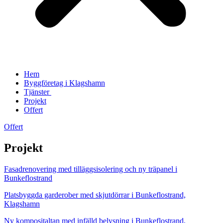
Hem
Byggföretag i Klagshamn
Tjänster
Projekt
Offert
Offert
Projekt
Fasadrenovering med tilläggsisolering och ny träpanel i
Bunkeflostrand
Platsbyggda garderober med skjutdörrar i Bunkeflostrand,
Klagshamn
Ny kompositaltan med infälld belysning i Bunkeflostrand,