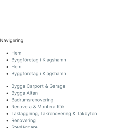
Verksamhetsbeskrivning:
Företag inom byggsektorn som utför reparation, snickeri,
måleri och anläggningsarbeten och därmed förenlig
verksamhet.
Navigering
Hem
Byggföretag i Klagshamn
Hem
Byggföretag i Klagshamn
Bygga Carport & Garage
Bygga Altan
Badrumsrenovering
Renovera & Montera Kök
Takläggning, Takrenovering & Takbyten
Renovering
Stenläggare