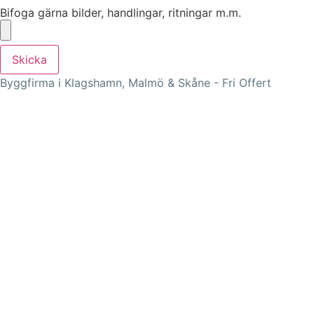
Bifoga gärna bilder, handlingar, ritningar m.m.
Skicka
Byggfirma i Klagshamn, Malmö & Skåne - Fri Offert
KLAGSHAMN BYGGFIRMA & RENOVERING I SKÅNE
Byggarbeten i Klagshamn, Strandhem, Bunkeflostrand,
Grytet, Skumparp, Tygelsjö, Gessie villastad, Hököpinge,
Vellinge, Malmö, Skåne m.fl.
E-mail:
renovera@klagshamn-byggfirma.se
Webb:
www.klagshamn-byggfirma.se
Adress: 218 51,
Klagshamn
Skåne