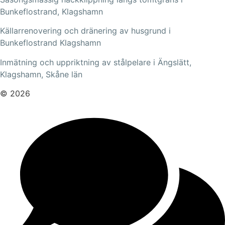
Bunkeflostrand, Klagshamn
Källarrenovering och dränering av husgrund i
Bunkeflostrand Klagshamn
Inmätning och uppriktning av stålpelare i Ängslätt,
Klagshamn, Skåne län
© 2026