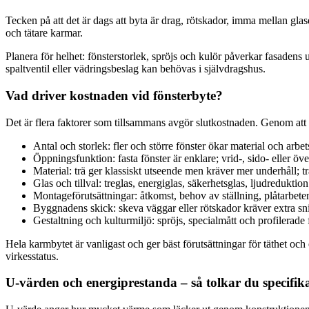
Tecken på att det är dags att byta är drag, rötskador, imma mellan gla
och tätare karmar.
Planera för helhet: fönsterstorlek, spröjs och kulör påverkar fasadens 
spaltventil eller vädringsbeslag kan behövas i självdragshus.
Vad driver kostnaden vid fönsterbyte?
Det är flera faktorer som tillsammans avgör slutkostnaden. Genom att 
Antal och storlek: fler och större fönster ökar material och arbet
Öppningsfunktion: fasta fönster är enklare; vrid-, sido- eller ö
Material: trä ger klassiskt utseende men kräver mer underhåll;
Glas och tillval: treglas, energiglas, säkerhetsglas, ljudredukti
Montageförutsättningar: åtkomst, behov av ställning, plåtarbet
Byggnadens skick: skeva väggar eller rötskador kräver extra sni
Gestaltning och kulturmiljö: spröjs, specialmått och profilerade 
Hela karmbytet är vanligast och ger bäst förutsättningar för täthet och
virkesstatus.
U‑värden och energiprestanda – så tolkar du specifik