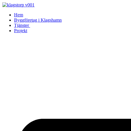
Skip
to
Hem
content
Byggföretag i Klagshamn
Tjänster
Projekt