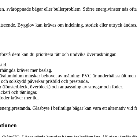
sen, svåröppnade bågar eller bullerproblem. Större energivinster nås of
utseende. Bygglov kan krävas om indelning, storlek eller uttryck ändras. 
förstå dem kan du prioritera rätt och undvika överraskningar.
stid.
verhängda kräver mer beslag.
 trä/aluminium minskar behovet av målning; PVC är underhållssnålt men 
on och solskydd påverkar prisbild och prestanda.
en (fönsterbleck, överbleck) och anpassning av smygar och foder.
ckeri och tätningar.
foder kräver mer tid.
 energiprestanda. Glasbyte i befintliga bågar kan vara ett alternativ vid 
ationen