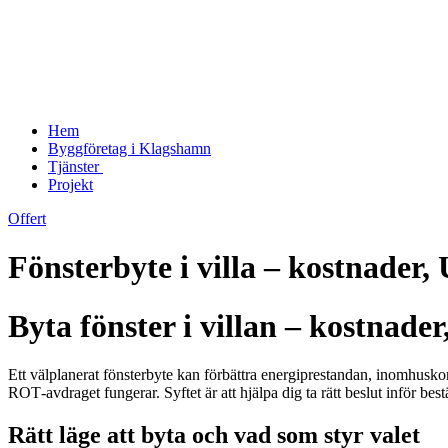
Hem
Byggföretag i Klagshamn
Tjänster
Projekt
Offert
Fönsterbyte i villa – kostnade
Byta fönster i villan – kostnad
Ett välplanerat fönsterbyte kan förbättra energiprestandan, inomhus
ROT‑avdraget fungerar. Syftet är att hjälpa dig ta rätt beslut inför be
Rätt läge att byta och vad som styr valet