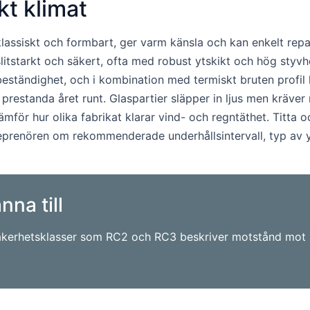
kt klimat
r klassiskt och formbart, ger varm känsla och kan enkelt rep
 slitstarkt och säkert, ofta med robust ytskikt och hög styv
beständighet, och i kombination med termiskt bruten profil
n prestanda året runt. Glaspartier släpper in ljus men kräve
ämför hur olika fabrikat klarar vind- och regntäthet. Titta o
eprenören om rekommenderade underhållsintervall, typ av ytb
nna till
. Säkerhetsklasser som RC2 och RC3 beskriver motstånd mot 