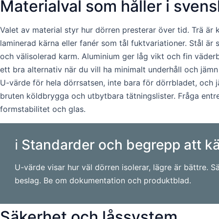
Materialval som håller i svens
Valet av material styr hur dörren presterar över tid. Trä ä
laminerad kärna eller fanér som tål fuktvariationer. Stål är
och välisolerad karm. Aluminium ger låg vikt och fin väder
ett bra alternativ när du vill ha minimalt underhåll och jäm
U-värde för hela dörrsatsen, inte bara för dörrbladet, och j
bruten köldbrygga och utbytbara tätningslister. Fråga entr
formstabilitet och glas.
ℹ️ Standarder och begrepp att kä
U-värde visar hur väl dörren isolerar, lägre är bättre
beslag. Be om dokumentation och produktblad.
Säkerhet och låssystem