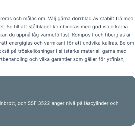
areras och målas om. Välj gärna dörrblad av stabilt trä med
het. Se till att stålbladet kombineras med god isolerkärna
 kan du uppnå låg värmeförlust. Komposit och fiberglas är
r rätt energiglas och varmkant för att undvika kallras. Be om
ckså på tröskellösningar i slitstarka material, gärna med
ehandling och vilka garantier som gäller för ytfinish,
inbrott, och SSF 3522 anger nivå på låscylinder och